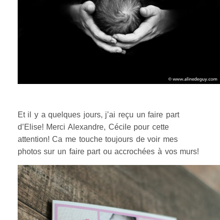
Et il y a quelques jours, j’ai reçu un faire part
d’Elise! Merci Alexandre, Cécile pour cette
attention! Ca me touche toujours de voir mes
photos sur un faire part ou accrochées à vos murs!