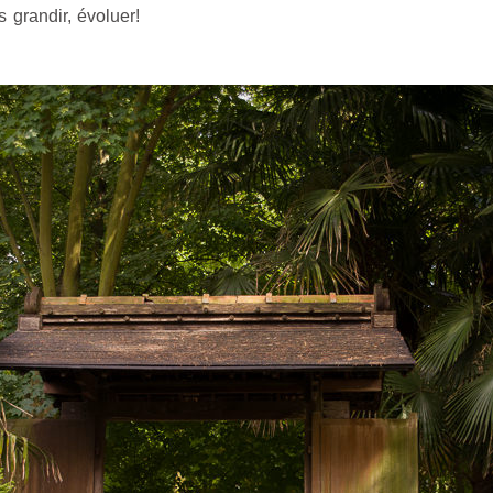
s grandir, évoluer!