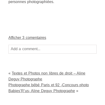
Merci de respecter mon travail et l’image des
personnes photographiées.
Afficher
3 comentaires
Add a comment...
Your email is
never
published or shared. Required
fields are marked *
«
Textes et Photos non libres de droit – Aline
Deguy Photographe
Photographe bébé Paris et 92 -Concours photo
Babies’R’us- Aline Deguy Photographe
»