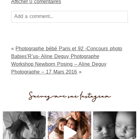
Afficher
0 comentaires
Add a comment...
Your email is
never
published or shared. Required
fields are marked *
«
Photographe bébé Paris et 92 -Concours photo
Babies’R’us- Aline Deguy Photographe
Workshop Newborn Posing – Aline Deguy
Photographe – 17 Mars 2016
»
Suivez-moi sur Instagram
Post Comment