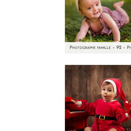
Souvenez-vous de la peti
Paolina, bébé né prématuré
que j'avais photographié à
naissance...la…