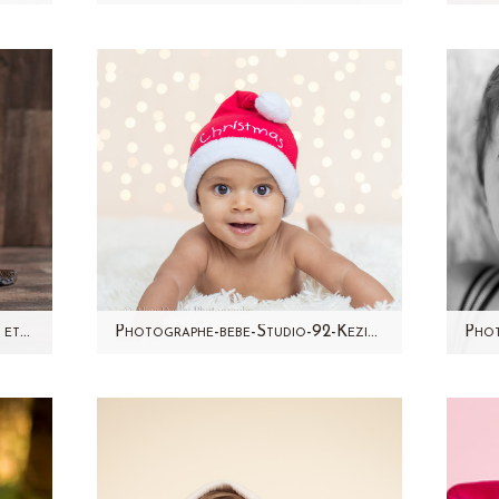
ée à
1 mois sans photo sur mon blog
Je
 Il
!!! Ah non non, je ne vais pas le
fam
laisser tomber ! J'ai abandonné
201
le fait…
Photographe bebe studio Paris et région Parisienne (92) – Lola
Photographe-bebe-Studio-92-Keziaah
nte
Keziaah, vous le connaissez
Sac
ute
déjà! Vous l'avez deviné dans le
V
.
ventre de sa maman et vous
ven
l'avez…