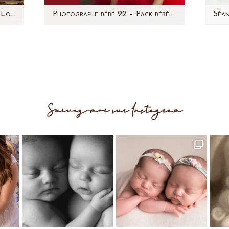
Photographe bébé studio 92 – Lou 11 mois
Photographe bébé 92 – Pack bébé – Eva
de
La petite Eva, vous l'avez déjà
M
 11
vue sur le blog! Souvenez vous,
pa
ir
je l'avais photographiée l'année
dernière, elle avait…
dern
Suivez-moi sur Instagram