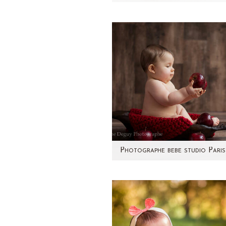
Stéphanie m'avait contact
quelques jours d'accoucher.
était malheureusement
impossible pour…
Aujourd'hui, je vous prése
Lola ! Tout juste 8 mois. To
ronde comme une pomme
J'adore…