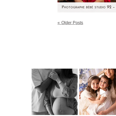
Aujourd'hui, j'avais envie 
« Older Posts
vous présenter la jolie Lou,
mois. Elle est venue me vo
quelques jours…