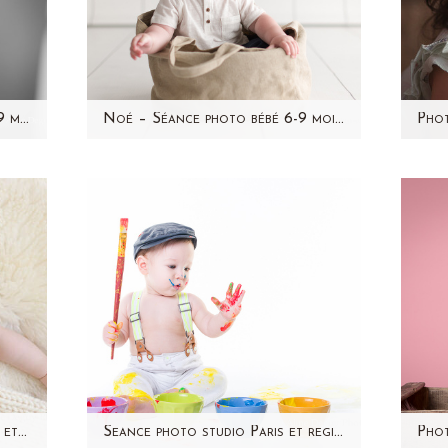
Lukas – Séance photo bébé 6/9 mois par Aline Deguy photographe – Paris et région parisienne
Noé – Séance photo bébé 6-9 mois studio – Paris et région parisienne (92)
ce
Rappelez-vous comme il était si
Un 
man
petit et si fragile à sa
blo
naissance...voici Noé 7 mois
ques
plus tard. Un…
Photographe bebe studio Paris et région parisienne (92) – 6/9 mois – Cyprien
Seance photo studio Paris et region parisienne – bebe – Hugo