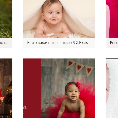
Photographe famille – 92 – Photos en Extérieur
Photographe bebe studio 92-Paris-région parisienne-Mélina
te
S'il y a bien un âge que
Si 
ment
j'affectionne tout particulièrement
av
 sa
c'est les 6/9 mois! Des sourires,
plu
des…