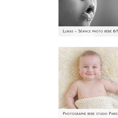
Souvenez-vous de la séan
photo grossesse de sa ma
et de ses photos de
naissance...le revoici quel
mois plus…