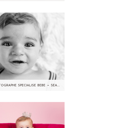
 vous présente Anissa et sa
ille venus en studio en Mars
3 ! Encore une séance photo
que je ressors…
Photographe specialise bebe – seance photo studio 6/9 mois- Sacha
ha, vous le connaissez déjà!
ous l'avez deviné dans le
tre de sa maman, puis vous
avez pu le découvrir…