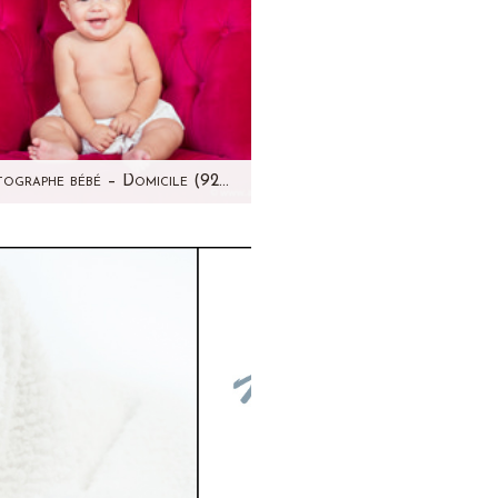
Photographe bébé – Domicile (92) – Opale
vous avez suivi le blog, vous
ez déjà vu cette bouille! Et
sieurs fois! J'ai eu la chance
de…