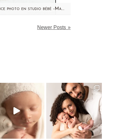
Séance photo en studio bébé -Maxime 7 mois
e revoilà! Aujourd'hui, j'ai
Newer Posts »
ssé du temps à retravailler
mes séances du week-end
ier. J'ai encore pas mal de…