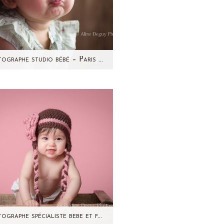
Photographe studio bébé – Paris et région parisienne – Emma
peu de bonne humeur sur le
g :) Cette petite fille, vous la
connaissez ! Vous l'avez
devinée dans le…
Photographe spécialiste bebe et famille studio Paris et région parisienne 92 – Anissa