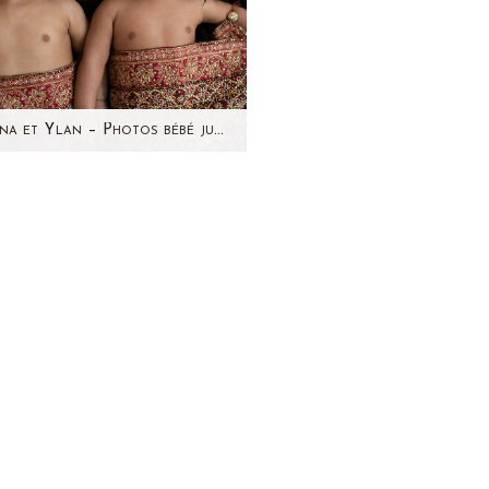
Elyana et Ylan – Photos bébé jumeaux Paris par Aline Deguy Photographe
n Janvier, j'ai photographié
eux adorables bébés ! Des
meaux ! Elyana et Ylan ont
tout juste 7 mois.…