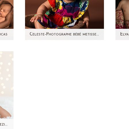
ucas
Celeste-Photographe bébé metisse – Studio Paris Aline Deguy
tte
Je vous présente Céleste, joli
E
to
bébé métisse de 9 mois ! Un
d
nce
vrai rayon de soleil et un rire
ju
…
communicatif…
Photographe-bebe-Studio-92-Keziaah