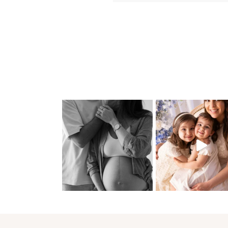
Keziaah, vous le connais
déjà! Vous l'avez deviné dan
ventre de sa maman et vo
l'avez…