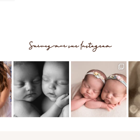
sez
s le
us
Suivez-moi sur Instagram