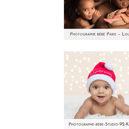
Photographe bébé Paris – Lo
Quel plaisir de retrouver ce
jolie famille au studio pho
!Souvenez-vous de la séa
photo grossesse de sa