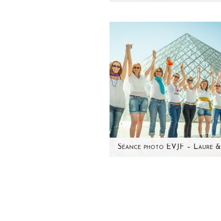
Pour une fois, j'avais envie
changer d'ambiance sur le b
Voici une séance photo en
copines à…
Enfin! Je prends le temps p
mettre à jour mon blog...L
séances s'enchaînent plus v
que les séances…