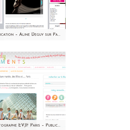
Publication – Aline Deguy sur Paroles de maman
elle parle de moi sur Paroles
 maman! Si vous voulez en
savoir un peu + sur moi,
n'hésitez pas à…
Photographe EVJF Paris – Publication sur le site de So lovely Moments