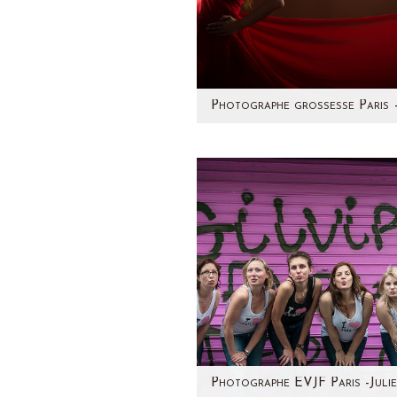
Cette future maman est to
simplement magnifique ! Un 
plaisir de la photographier 
vous optez…