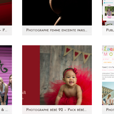
Photographe grossesse Paris – Photos en studio
Photographe femme enceinte paris – séance photo studio par Aline Deguy
ut
Je suis photographe depuis
Isab
vrai
quelques années et j'ai
de
! Si
rencontré beaucoup de couples
dans mon studio…
Photographe EVJF Paris -Julie & girls – Quartier de Montmartre – Séance photo entre copines
Photographe bébé 92 – Pack bébé – Eva