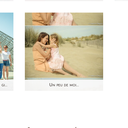
 de
La petite Eva, vous l'avez déjà
Ret
log!
vue sur le blog! Souvenez vous,
s
tre
je l'avais photographiée l'année
Lau
dernière, elle avait…
Séance photo EVJF – Laure & girls Paris – 26 mai 2012
Un peu de moi…
our
Petite surprise sur le blog!
es
Pour une fois, je suis passée
ite
devant l'objectif avec ma…