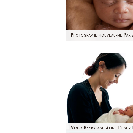
Je vous présente aujourd'hu
jolie petite Alix, nouveau-n
12 jours. J'ai pris beaucou
plaisir à…