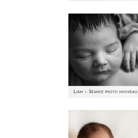
Quoi de mieux que la vidéo 
retranscrire l'ambiance d'u
séance photo nouveau-né ? 
choisi de faire appel…
Voici Liam que j'ai rencontr
mois dernier ! Un joli nouv
né métissé avec de jolis
cheveux…