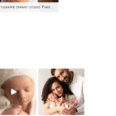
Photographe enfant studio Paris et région parisienne – Tessa
e petite fille, vous l'avez déjà
erçue 2 fois sur mon site !
venez-vous: la grossesse de
sa maman, les…