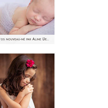
Photos nouveau-né par Aline Deguy Photographe Paris – Lina
jourd'hui, je vous présente
na, que j'ai eu la chance de
hotographier en septembre
4 quelques jours après sa…