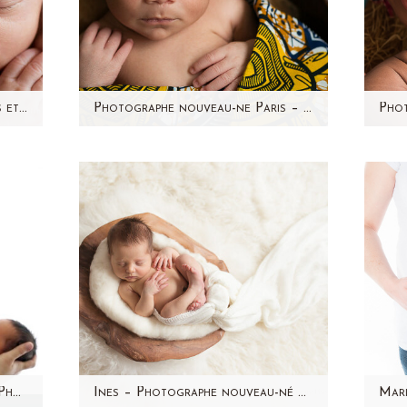
Photographe nouveau-ne Paris et 92 – Alix par Aline Deguy
Photographe nouveau-ne Paris – Johan bebe metisse
i la
Je suis photographe nouveau-né
Voi
é de
depuis quelques années et j'ai
p de
rencontré beaucoup de bébés
depuis mes débuts. Chaque…
Video Backstage Aline Deguy Photographe nouveau-né, bébé et femme enceinte – Paris
Ines – Photographe nouveau-né Paris et Hauts de Seine (92) – Aline Deguy