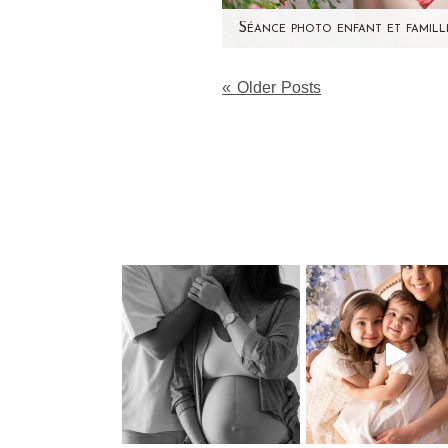
Pour la cinquième fois, j'a
« Older Posts
retrouvé la jolie complicité e
Tessa et Maëly ! Cette fois,
sommes sorties du…