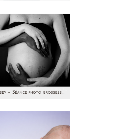
Je vous présente une jolie
ille qui est venue me voir en
cembre pour photographier
la grossesse de…
Lindsey – Séance photo grossesse par Aline Deguy Photographe Paris et région parisienne
tour sur une séance photo
'Avril 2014 avec une future
man pétillante ! C'est avec
grand plaisir que…