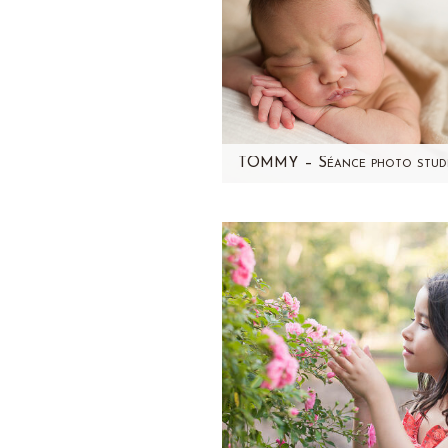
Souvenez-vous des photos d
grossesse de Micha...voic
Tommy, le bébé qui se cach
dans ce joli ventre…