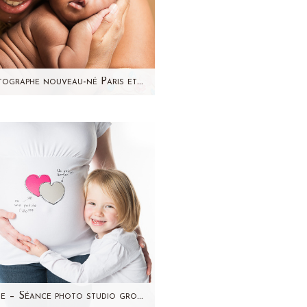
Photographe nouveau-né Paris et Région Parisienne – Jamal
ci Jamal, 9 jours ! Souvenez-
vous de la séance photo
grossesse de sa maman !
J'avais hâte de faire sa…
Marie – Séance photo studio grossesse-famille-enfant par Aline Deguy Photographe Paris