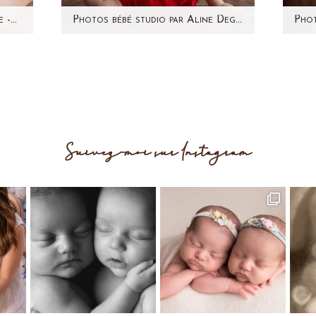
Séance photo enfant et famille -Paris et région parisienne (92) – Tessa et Maëly
Photos bébé studio par Aline Deguy Photographe Paris et 92 – Maëly
i
C'est avec joie que j'ai retrouvé
Cett
ntre
Maëly quelques mois après sa
ap
 nous
naissance (en Janvier 2014)
Sou
pour une séance photo en…
Suivez-moi sur Instagram