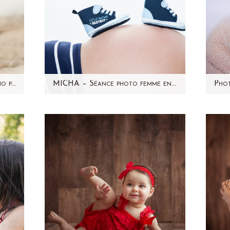
TOMMY – Séance photo studio par Aline Deguy Photographe Paris et région parisienne
MICHA – Séance photo femme enceinte par Aline Deguy Photographe Paris
e la
Aujourd'hui, j'ai envie de
Au
i
partager avec vous une séance
Li
ait
photo en studio qui date un peu
p
car elle a eu…
201