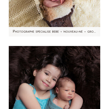
Photographe specialise bebe – nouveau-né – grossesse – Leonie – seance photo a domicile-Taverny (95)
Non, cette maman n'a pas accouché d'un
deuxième bébé à 1 mois d'intervalle (forcément
impossible!) mais…