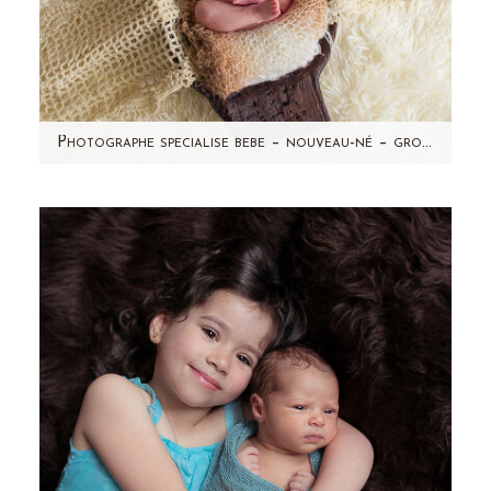
Photographe specialise bebe – nouveau-né – grossesse – Leonie – seance photo a domicile-Taverny (95)
Non, cette maman n'a pas accouché d'un
deuxième bébé à 1 mois d'intervalle (forcément
impossible!) mais…