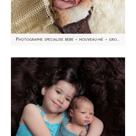
Photographe specialise bebe – nouveau-né – grossesse – Leonie – seance photo a domicile-Taverny (95)
Non, cette maman n'a pas accouché d'un
deuxième bébé à 1 mois d'intervalle (forcément
impossible!) mais…