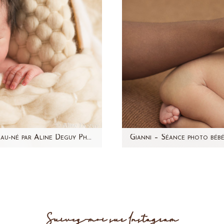
Haydan – Séance photo nouveau-né par Aline Deguy Photographe Paris et région parisienne
artager avec vous l'une de
Souvenez vous de la séa
-né préférée ! Haydan,…
C'est avec grand plaisir
Suivez-moi sur Instagram