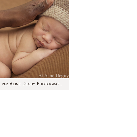
Gianni – Séance photo bébé par Aline Deguy Photographe Paris et région parisienne
nce grossesse de Lindsey...
 que j'ai fait connaissance…