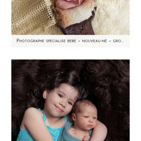
Photographe specialise bebe – nouveau-né – grossesse – Leonie – seance photo a domicile-Taverny (95)
Non, cette maman n'a pas accouché d'un
deuxième bébé à 1 mois d'intervalle (forcément
impossible!) mais…