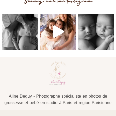
Suivez-moi sur Instagram
l’image pour découvrir…
Aline Deguy - Photographe spécialiste en photos de
grossesse et bébé en studio à Paris et région Parisienne