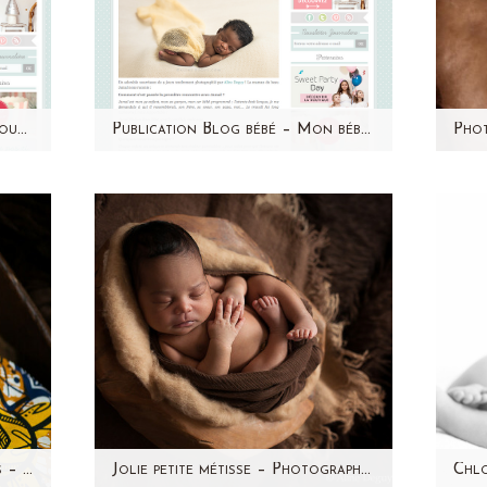
Article Mon bébé chéri blog pour maman – Photographe bébé Paris – Aline Deguy – Maeva
Publication Blog bébé – Mon bébé chéri – Jamal
bé
Un grand merci à Mon bébé
Je 
ation
chéri pour cette jolie publication
jol
! Retrouvez Jamal et le
12 
témoignage de sa…
Photographe nouveau-ne Paris – Johan bebe metisse
Jolie petite métisse – Photographe spécialiste nouveau-né Paris – Aline Deguy