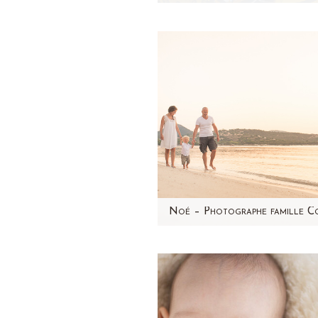
Je suis photographe nouvea
depuis quelques années et j
rencontré beaucoup de bé
depuis mes débuts. Chaq
Cet été, j'ai retrouvé No
en Corse ! Souvenez-vous
ses photos et de son histoi
ses photos nouveau-né,