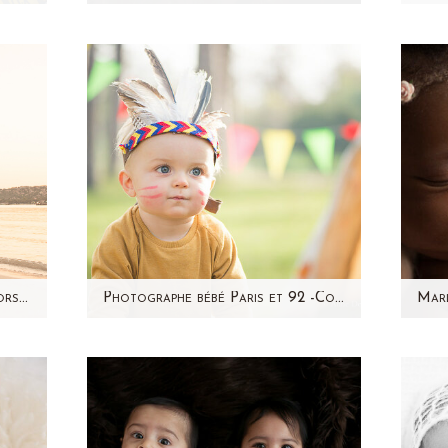
u-né
Aujourd'hui, je vous présente
Une
'ai
une petite merveille ! Un doux
de p
bés
mélange de deux cultures
mai
ue…
différentes, de deux…
Noé – Photographe famille Corse – Aline Deguy
Photographe bébé Paris et 92 -Concours photo Babies’R’us- Aline Deguy Photographe
é
Souvenez vous de Noé : sa
M
 de
séance photo nouveau-né et
cr
re:
de sa séance photo bébé après
cult
…
son opération du coeur. C'est
lui…