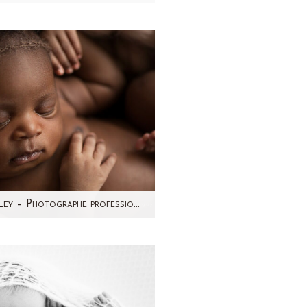
 jolie bouche bien dessinée,
etits cheveux noirs, de jolies
ns manucurées...Voici Chloé
, joli bébé…
Marley – Photographe professionnelle nouveau-né Paris – Aline Deguy
arley est un bébé vraiment
aquant. Un mélange de deux
ures: l'Afrique et les Antilles.
Déjà si…