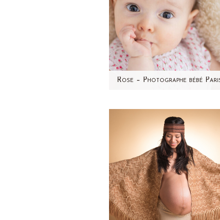
Rose est un bébé ultra expre
! Je ne pouvais pas garder
jolies photos pour moi. U
séance photo…