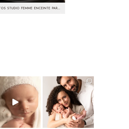
Photos studio femme enceinte par Aline Deguy Photographe
partage avec vous les photos
de Ning, future maman
vissante ! Une séance photo
en studio est un…