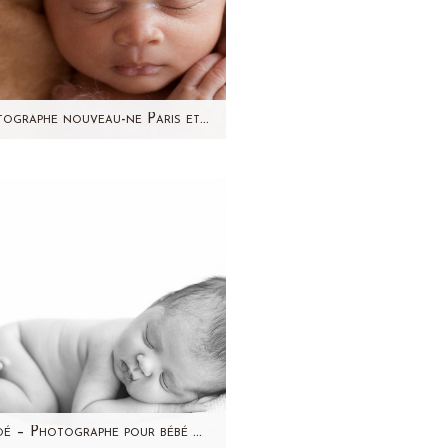
Photographe nouveau-ne Paris et 92 – Alix par Aline Deguy
vous présente aujourd'hui la
ie petite Alix, nouveau-né de
jours. J'ai pris beaucoup de
plaisir à…
Chloé – Photographe pour bébé Paris et région parisienne – Aline Deguy