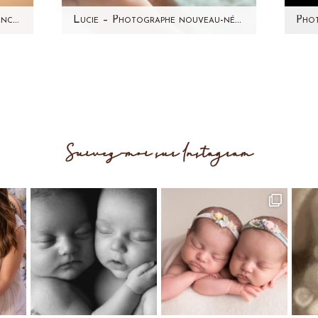
Jessica – Photographe femme enceinte Paris – Aline Deguy
Lucie – Photographe nouveau-né Paris et région parisienne – Aline Deguy
une
Vous avez vu les photos de sa
Je 
te
maman et son ventre rond dans
des
le dernier article. Voici la petite
ra
Lucie ! Un…
Suivez-moi sur Instagram