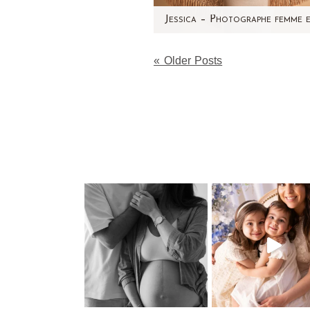
Elle rayonne ! Jessica est 
« Older Posts
magnifique femme encein
péruvienne et elle attend 
jumeaux. C'est avec…