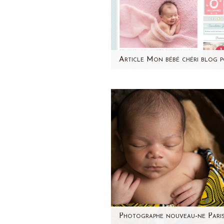
Un grand merci à Mon bé
chéri pour cette jolie public
! Retrouvez Maeva et le
témoignage de sa…