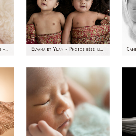
Rose – Photographe bébé Paris – Aline Deguy
Elyana et Ylan – Photos bébé jumeaux Paris par Aline Deguy Photographe
ssif
En Janvier, j'ai photographié
A
 ces
deux adorables bébés ! Des
vou
ne
jumeaux ! Elyana et Ylan ont
! U
tout juste 7 mois.…