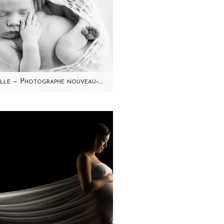
Camille – Photographe nouveau-né studio Paris et région parisienne
ujourd'hui, je partage avec
s les photos du petit Camille
n magnifique bébé au visage
rond et…