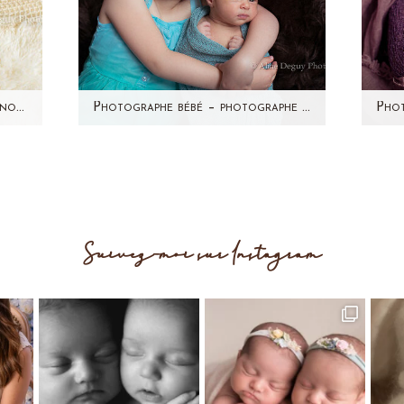
Photographe specialise bebe – nouveau-né – grossesse – Leonie – seance photo a domicile-Taverny (95)
Photographe bébé – photographe nouveau-né Paris & région parisienne – Studio – Maëly
s
Avez-vous vu les photos de la
bé à
grossesse de Sonia? Voici la
ren
ent
petite princesse qui se cachait
11
dans ce ventre…
Suivez-moi sur Instagram