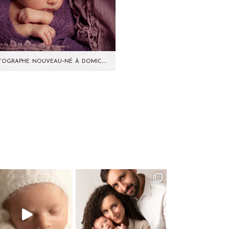
Photographe nouveau-né à domicile -Herblay- (95)- Jade
Il y a quelques jours, j'ai
contré cet adorable bébé de
 jours. Il m'arrive parfois de
me déplacer à…