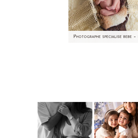
Non, cette maman n'a pa
accouché d'un deuxième bé
1 mois d'intervalle (forcém
impossible!) mais…