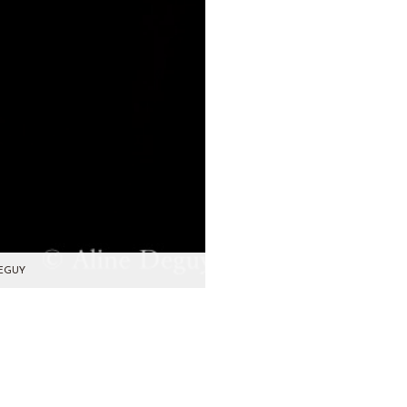
eguy
les dans mon studio…