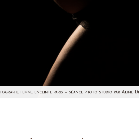
tographe femme enceinte paris – séance photo studio par Aline D
 depuis quelques années et j'ai rencontré beaucoup de coup