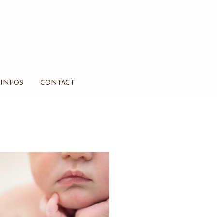
INFOS
CONTACT