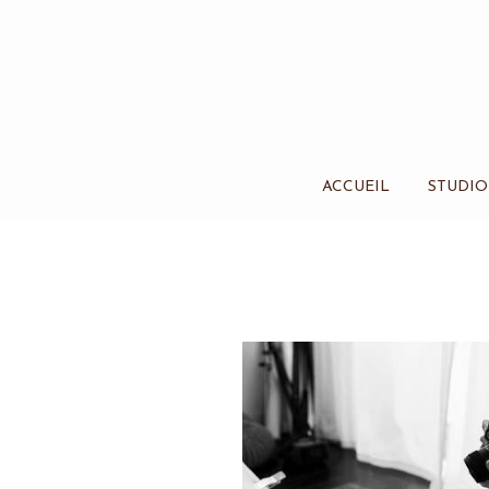
ACCUEIL
STUDIO