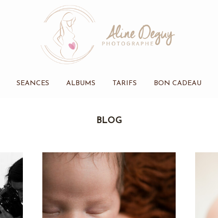
SEANCES
ALBUMS
TARIFS
BON CADEAU
BLOG