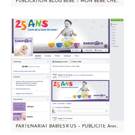
PUBLICATION BLOG BÉBÉ – MON BÉBÉ CHÉRI – RAFAEL
Aujourd'hui, c'est Rafaël, la star chez mon
bébé chéri ! Cliquez sur l'image pour en voir
plus: Un…
PARTENARIAT BABIES’R’US – PUBLICITÉ Anniversaire 25 ANS – ALINE DEGUY PHOTOGRAPHE