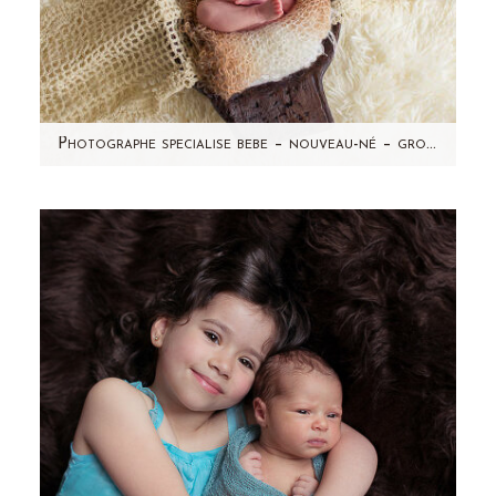
Photographe specialise bebe – nouveau-né – grossesse – Leonie – seance photo a domicile-Taverny (95)
Non, cette maman n'a pas accouché d'un
deuxième bébé à 1 mois d'intervalle (forcément
impossible!) mais…