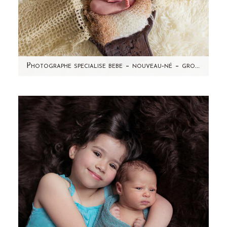
Photographe specialise bebe – nouveau-né – grossesse – Leonie – seance photo a domicile-Taverny (95)
Non, cette maman n'a pas accouché d'un
deuxième bébé à 1 mois d'intervalle (forcément
impossible!) mais…