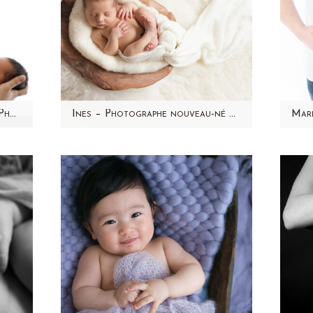
Video Backstage Aline Deguy Photographe nouveau-né, bébé et femme enceinte – Paris
Ines – Photographe nouveau-né Paris et Hauts de Seine (92) – Aline Deguy
pour
Aujourd'hui, je partage avec
ne
vous les photos d'Inès réalisées
fam
J'ai
en Février 2015. C'est une
Dé
séance photo…