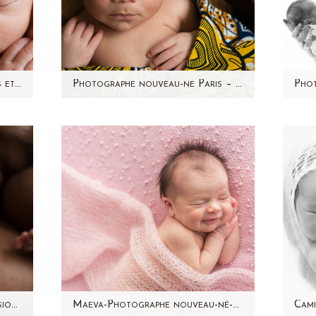
Photographe nouveau-ne Paris et 92 – Alix par Aline Deguy
Photographe nouveau-ne Paris – Johan bebe metisse
i la
Je suis photographe nouveau-né
A
é de
depuis quelques années et j'ai
v
p de
rencontré beaucoup de bébés
fam
depuis mes débuts. Chaque…
Marley – Photographe professionnelle nouveau-né Paris – Aline Deguy
Maeva-Photographe nouveau-né-naissance-Paris- Aline Deguy