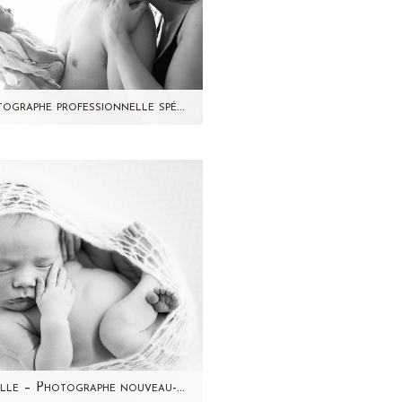
Photographe professionnelle spécialiste nouveau-ne à domicile 92 – Camille
ujourd'hui, je partage avec
ous une jolie séance photo
ille à domicile qui a eu lieu
l'année dernière en…
Camille – Photographe nouveau-né studio Paris et région parisienne