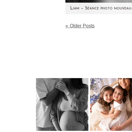
Voici Liam que j'ai rencontr
« Older Posts
mois dernier ! Un joli nouv
né métissé avec de jolis
cheveux…