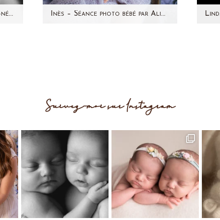
Liam – Séance photo nouveau-né par Aline Deguy Photographe Paris et 92
Inès – Séance photo bébé par Aline Deguy Photographe Paris et région parisienne
é le
Son papa m'avait contactée
Re
eau-
l'année dernière pour
d
photographier le ventre rond de
ma
sa maman mais Inès était…
Suivez-moi sur Instagram