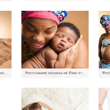
nt
Des petits cheveux en l'air, une
A
eux
bouille à bisous, des petits pieds
vou
lles.
potelés, la peau qui pèle...c'est
! U
Maëva…
Jessica – Photographe femme enceinte Paris – Aline Deguy
Photographe nouveau-né Paris et Région Parisienne – Jamal
une
Voici Jamal, 9 jours ! Souvenez-
te
vous de la séance photo
sé
des
grossesse de sa maman !
Ce
J'avais hâte de faire sa…
c