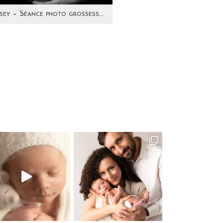
Lindsey – Séance photo grossesse par Aline Deguy Photographe Paris et région parisienne
tour sur une séance photo
'Avril 2014 avec une future
man pétillante ! C'est avec
grand plaisir que…