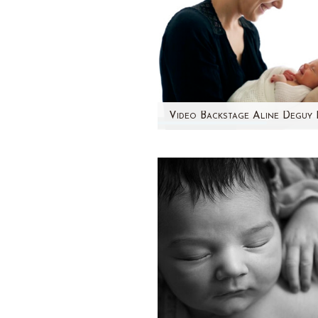
Quoi de mieux que la vidéo 
retranscrire l'ambiance d'u
séance photo nouveau-né ? 
choisi de faire appel…