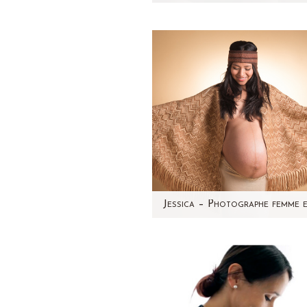
Marley est un bébé vraime
craquant. Un mélange de d
cultures: l'Afrique et les Anti
Déjà si…
Elle rayonne ! Jessica est 
magnifique femme encein
péruvienne et elle attend 
jumeaux. C'est avec…