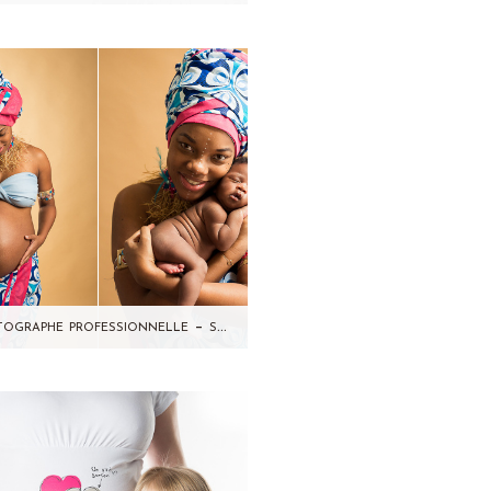
ujourd'hui, je partage avec
s les photos du petit Camille
n magnifique bébé au visage
rond et…
Photographe professionnelle – séance photo grossesse studio Paris et 92
Je partage avec vous une
ance photo coup de coeur !
tte jolie future maman m'a
ontactée du Gabon pour…