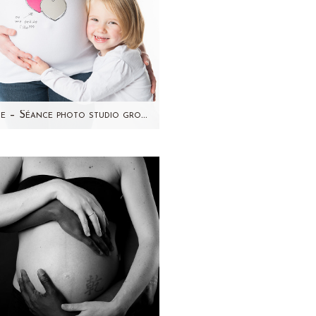
Marie – Séance photo studio grossesse-famille-enfant par Aline Deguy Photographe Paris
Je vous présente une jolie
ille qui est venue me voir en
cembre pour photographier
la grossesse de…