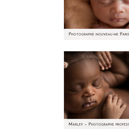
Je vous présente aujourd'hu
jolie petite Alix, nouveau-n
12 jours. J'ai pris beaucou
plaisir à…