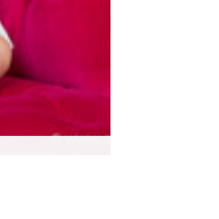
'ai eu la chance de…