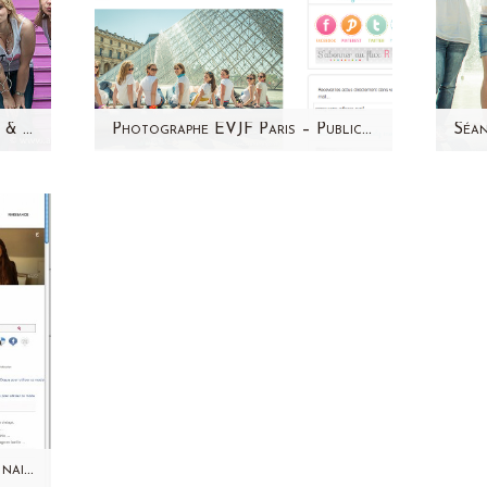
Photographe EVJF Paris -Julie & girls – Quartier de Montmartre – Séance photo entre copines
Photographe EVJF Paris – Publication sur le site de So lovely Moments
 de
Retrouvez un petit extrait de la
En
log!
séance photo de l'EVJF de
m
tre
Laure & girls sur le blog coloré
sé
de So Lovely…
Publication EVJF sur Mariage naissance et cie