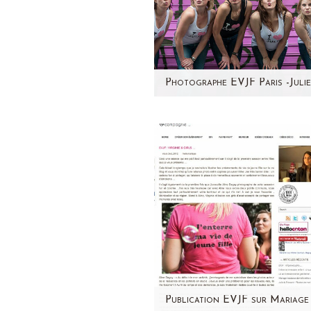
Pour une fois, j'avais envie
changer d'ambiance sur le b
Voici une séance photo en
copines à…