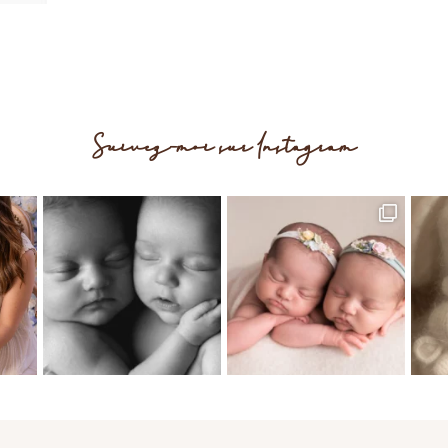
 sur
e et
un…
Suivez-moi sur Instagram