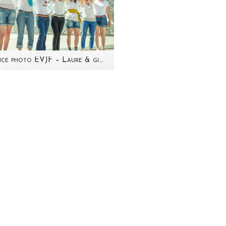
Séance photo EVJF – Laure & girls Paris – 26 mai 2012
fin! Je prends le temps pour
ettre à jour mon blog...Les
ances s'enchaînent plus vite
que les séances…