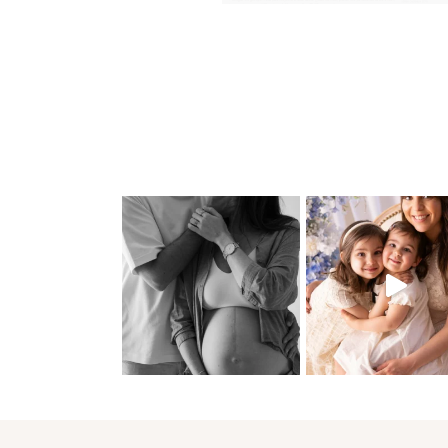
Aujourd'hui, j'ai été publiée
le blog de Mariage, naissanc
cie! N'hésitez pas à faire 