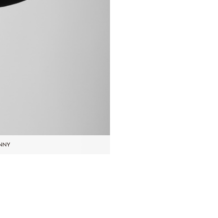
nny
e Vous êtes enceinte ?…