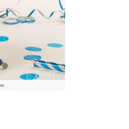
ake
photos de son premier…