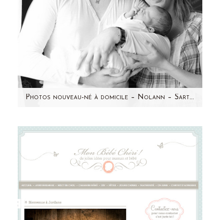
Photos nouveau-né à domicile – Nolann – Sartrouville (78)
Je vous présente, Nolann, joli bébé de 18
jours! J'ai donc fait sa connaissance, chez lui,
dans son…