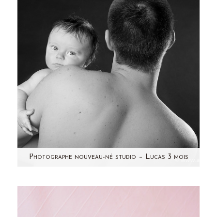
bébé tout brun,…
Photographe nouveau-né studio – Lucas 3 mois
Encore un joli bébé à vous montrer! Des yeux
bleus à tomber , un regard magnifique, un
beau sourire... une…