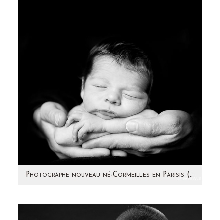
couple de futurs parents, je voulais vous
remercier! Vous…
Photographe nouveau né-Cormeilles en Parisis (95) – Souheil- Séance à domicile
En Avril, Adèle m'a contactée pour prendre en
photo son petit Souheil, 11 jours. Un beau