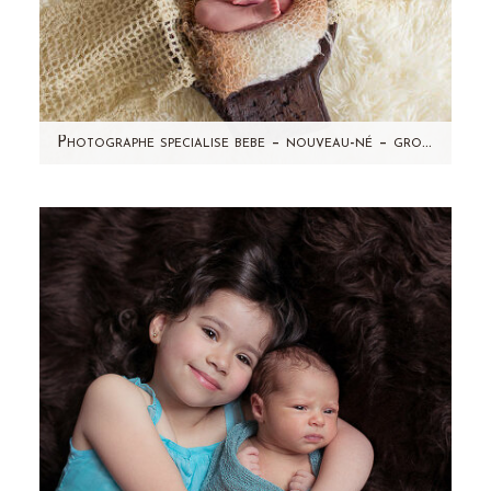
Photographe specialise bebe – nouveau-né – grossesse – Leonie – seance photo a domicile-Taverny (95)
Non, cette maman n'a pas accouché d'un
deuxième bébé à 1 mois d'intervalle (forcément
impossible!) mais…