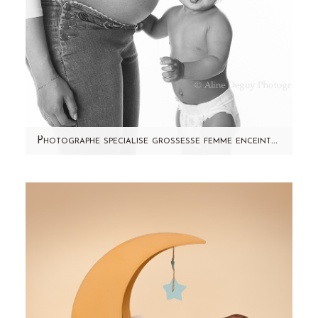
Photographe specialise grossesse femme enceinte – studio – Paris, région parisienne – Saline
Aujourd'hui, je vous présente une jolie future
maman prénommée Saline, enceinte de 7
mois. Venue en…