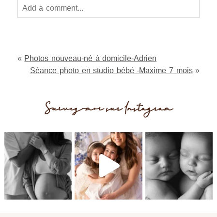
Add a comment...
Your email is
never
published or shared. Required
fields are marked *
«
Photos nouveau-né à domicile-Adrien
Séance photo en studio bébé -Maxime 7 mois
»
Suivez-moi sur Instagram
Post Comment