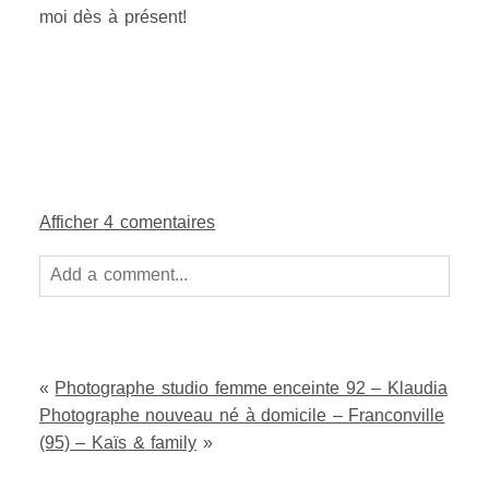
moi dès à présent!
Afficher
4 comentaires
Add a comment...
Your email is
never
published or shared. Required
fields are marked *
«
Photographe studio femme enceinte 92 – Klaudia
Photographe nouveau né à domicile – Franconville
(95) – Kaïs & family
»