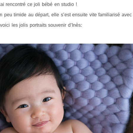
’ai rencontré ce joli bébé en studio !
n peu timide au départ, elle s’est ensuite vite familiarisé avec l
voici les jolis portraits souvenir d’Inès: