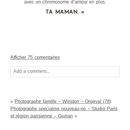
avec un chromosome d’amour en plus.
TA MAMAN. »
Afficher
75 comentaires
Add a comment...
Your email is
never
published or shared. Required
fields are marked *
«
Photographe famille – Winston – Orgeval (78)
Photographe specialise nouveau-ne – Studio Paris
et région parisienne – Giulian
»