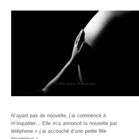
N’ayant pas de nouvelle, j’ai commencé à
m’inquiéter… Elle m’a annoncé la nouvelle par
téléphone « j’ai accouché d’une petite fille
trisomique ».