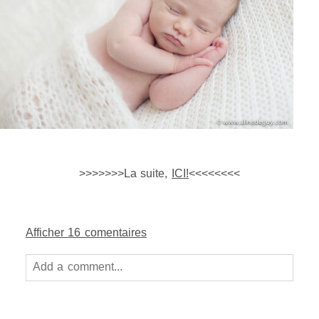
>>>>>>>La suite,
ICI!
<<<<<<<<
Afficher
16 comentaires
Add a comment...
Your email is
never
published or shared. Required