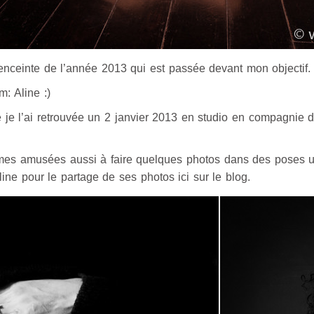
enceinte de l’année 2013 qui est passée devant mon objectif.
: Aline :)
 je l’ai retrouvée un 2 janvier 2013 en studio en compagnie d
mes amusées aussi à faire quelques photos dans des poses u
ne pour le partage de ses photos ici sur le blog.