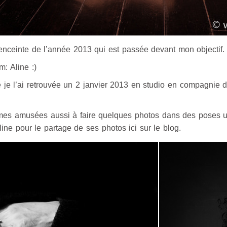
enceinte de l’année 2013 qui est passée devant mon objectif.
: Aline :)
 je l’ai retrouvée un 2 janvier 2013 en studio en compagnie d
mes amusées aussi à faire quelques photos dans des poses u
ne pour le partage de ses photos ici sur le blog.